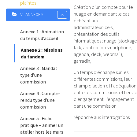
plaintes
Création d’un compte pour le
nuage en demandant le cas
VI. ANNEXES
échéant aux
administrateur·ice·s,
Annexe 1 : Animation
présentation des outils
du temps d’accueil
informatiques : nuage (stockage
talk, application smartphone,
Annexe 2 : Missions
agenda, deck, webmail),
du tandem
garradin,
Annexe 3 : Mandat
Un temps d’échange sur les
type d’une
différentes commissions, leur
commission
champ d’action et l’adéquation
entre les commissions et l’envi
Annexe 4 : Compte-
d’engagement, l’engagement
rendu type d’une
dans une commission
commission
répondre aux interrogations
Annexe 5 : Fiche
pratique – animer un
atelier hors les murs