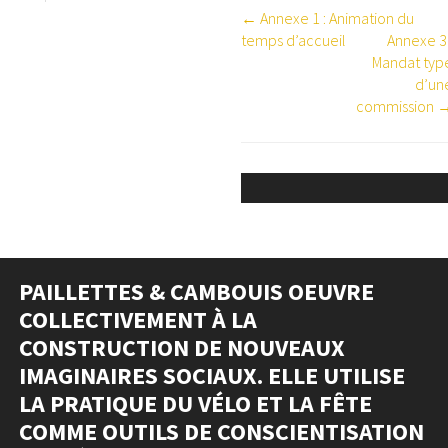
NAVIGATION
← Annexe 1 : Animation du
temps d’accueil
Annexe 3 
DE
Mandat typ
DOC
d’un
commission 
PAILLETTES & CAMBOUIS OEUVRE
COLLECTIVEMENT À LA
CONSTRUCTION DE NOUVEAUX
IMAGINAIRES SOCIAUX. ELLE UTILISE
LA PRATIQUE DU VÉLO ET LA FÊTE
COMME OUTILS DE CONSCIENTISATION