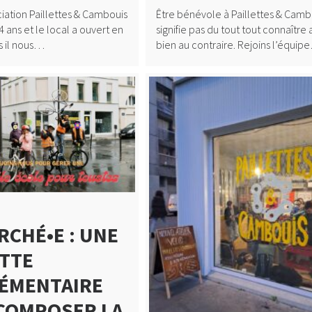
ciation Paillettes & Cambouis
Être bénévole à Paillettes & Camb
4 ans et le local a ouvert en
signifie pas du tout tout connaître 
s il nous…
bien au contraire. Rejoins l’équip
RCHÉ•E : UNE
ETTE
ÉMENTAIRE
COMPOSER LA