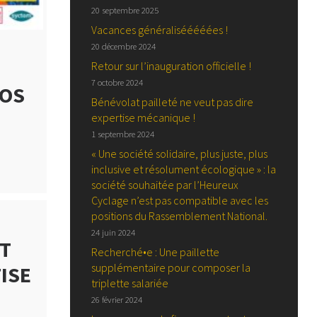
20 septembre 2025
Vacances généralisééééées !
20 décembre 2024
Retour sur l’inauguration officielle !
7 octobre 2024
LOS
Bénévolat pailleté ne veut pas dire
expertise mécanique !
1 septembre 2024
« Une société solidaire, plus juste, plus
inclusive et résolument écologique » : la
société souhaitée par l’Heureux
Cyclage n’est pas compatible avec les
positions du Rassemblement National.
24 juin 2024
UT
Recherché•e : Une paillette
supplémentaire pour composer la
ISE
triplette salariée
26 février 2024