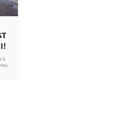
E
ST
I!
i à
mmes