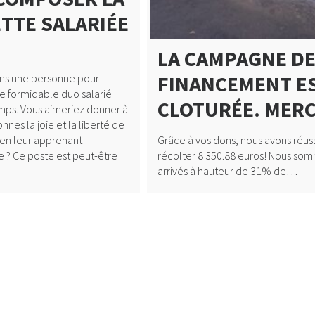
ETTE SALARIÉE
LA CAMPAGNE D
FINANCEMENT E
ns une personne pour
re formidable duo salarié
CLOTURÉE. MERC
mps. Vous aimeriez donner à
nnes la joie et la liberté de
 en leur apprenant
Grâce à vos dons, nous avons réuss
 ? Ce poste est peut-être
récolter 8 350.88 euros! Nous so
arrivés à hauteur de 31% de…