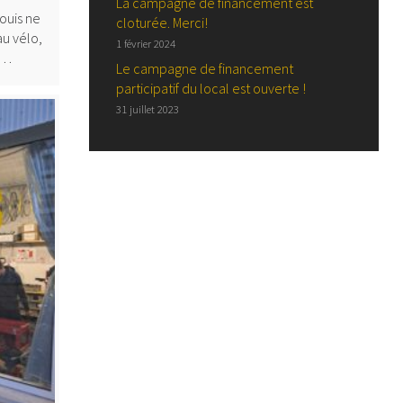
La campagne de financement est
ouis ne
cloturée. Merci!
au vélo,
1 février 2024
e…
Le campagne de financement
participatif du local est ouverte !
31 juillet 2023