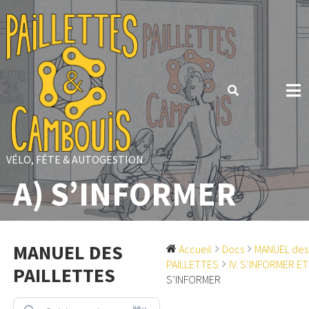
Skip
to
content
VÉLO, FÊTE & AUTOGESTION
A) S’INFORMER
MANUEL DES
Accueil
Docs
MANUEL des
PAILLETTES
IV. S’INFORMER ET 
PAILLETTES
S’INFORMER