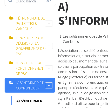
⌘K
A)
S’INFOR
I. ÊTRE MEMBRE DE
PAILLETTES &
CAMBOUIS
Les outils numériques de Pail
II. PARTICIPER AUX
Cambouis
DÉCISIONS : LA
GOUVERNANCE DE
L’Association utilise différents ou
P&C
informatiques, auxquels les m
accès soit au moment de leur a
III. PARTICIPER AU
soit via la participation aux tra
FONCTIONNEMENT
commission utilisant un de ces ou
DE P&C
Nuage (Nextcloud) qui sert de 
en ligne mais comprend aussi u
IV. S’INFORMER ET
panoplie d’extensions telle qu’
COMMUNIQUER
agenda, un outil de gestion de 
style Kanban (Deck), un outil d
A) S’INFORMER
Garradin est utilisé pour la gest