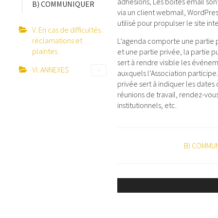
adhésions, Les boites email son
B) COMMUNIQUER
via un client webmail, WordPres
utilisé pour propulser le site int
V. En cas de difficultés :
réclamations et
L’agenda comporte une partie 
plaintes
et une partie privée, la partie 
sert à rendre visible les événe
VI. ANNEXES
auxquels l’Association participe.
privée sert à indiquer les dates
réunions de travail, rendez-vou
institutionnels, etc.
NAVIGATION
B) COMMU
DE
DOC