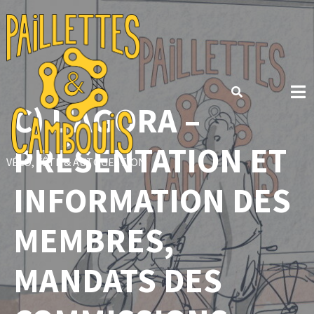
Skip
to
content
C) L’AGORA –
PRÉSENTATION ET
VÉLO, FÊTE & AUTOGESTION
INFORMATION DES
MEMBRES,
MANDATS DES