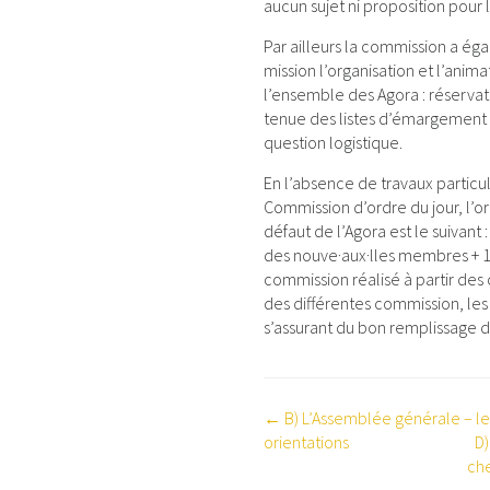
aucun sujet ni proposition pour l
Par ailleurs la commission a é
mission l’organisation et l’anim
l’ensemble des Agora : réservati
tenue des listes d’émargement 
question logistique.
En l’absence de travaux particul
Commission d’ordre du jour, l’or
défaut de l’Agora est le suivant 
des nouve·aux·lles membres + 1
commission réalisé à partir de
des différentes commission, les
s’assurant du bon remplissage d
NAVIGATION
← B) L’Assemblée générale – le
orientations
D)
DE
che