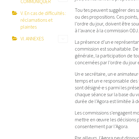
COMMUNIQUER
Tou·tes peuvent suggérer des su
V. En cas de difficultés :
ou des propositions. Ces points,
réclamations et
l’ordre du jour, doivent être so
plaintes
à l’avance à la commission ODJ.
VI. ANNEXES
La présence d’un·e représenta
commission est souhaitable. D
générale, la participation de t
concernées par l’ordre du jour 
Un·e secrétaire, un·e animateur
temps et un·e responsable des 
sont désigné·e·s parmi les prés
chaque séance sur la base du vo
durée de l’Agora est limitée à 
Les commissions s’engagent m
mettre en œuvre les décisions p
consentement par l’Agora.
Par ailleurs, l’Agora peut disso