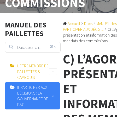
COMMISSIONS
MANUEL DES
Accueil
Docs
MANUEL des
PARTICIPER AUX DÉCISI...
C) L’
PAILLETTES
présentation et information d
mandats des commissions
⌘K
C) L’AGOR
I. ÊTRE MEMBRE DE
PRÉSENT
PAILLETTES &
CAMBOUIS
ET
II. PARTICIPER AUX
DÉCISIONS : LA
INFORMA
GOUVERNANCE DE
P&C