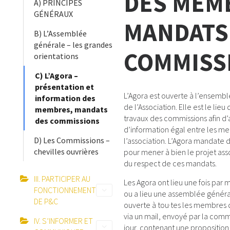
DES MEM
A) PRINCIPES
GÉNÉRAUX
MANDATS
B) L’Assemblée
générale – les grandes
COMMISS
orientations
C) L’Agora –
présentation et
L’Agora est ouverte à l’ensem
information des
de l’Association. Elle est le lieu
membres, mandats
travaux des commissions afin d’
des commissions
d’information égal entre les m
D) Les Commissions –
l’association. L’Agora mandate
chevilles ouvrières
pour mener à bien le projet asso
du respect de ces mandats.
III. PARTICIPER AU
Les Agora ont lieu une fois par m
FONCTIONNEMENT
ou a lieu une assemblée général
DE P&C
ouverte à tou·tes les membres qu
via un mail, envoyé par la comm
IV. S’INFORMER ET
jour, contenant une proposition 