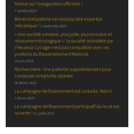
Retour sur l’inauguration officielle !
7 octobre 2024
Bénévolat pailleté ne veut pas dire expertise
mécanique !
1 septembre 2024
« Une société solidaire, plus juste, plus inclusive et
résolument écologique » : la société souhaitée par
l’Heureux Cyclage n’est pas compatible avec les
positions du Rassemblement National.
24 juin 2024
Recherché•e : Une paillette supplémentaire pour
composer la triplette salariée
26 février 2024
La campagne de financement est cloturée. Merci!
1 février 2024
Le campagne de financement participatif du local est
ouverte !
31 juillet 2023