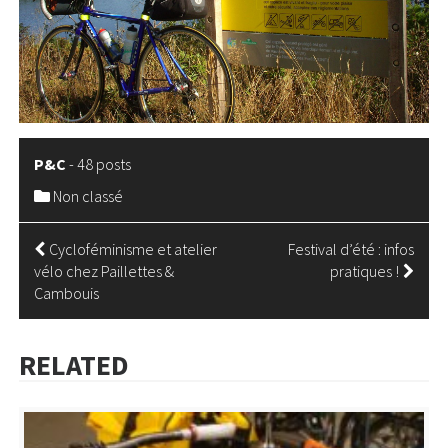
P&C
-
48 posts
Non classé
NAVIGATION
Cycloféminisme et atelier
Festival d’été : infos
vélo chez Paillettes &
pratiques !
DE
Cambouis
L’ARTICLE
RELATED