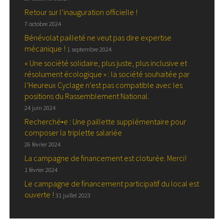
Retour sur l’inauguration officielle !
7 octobre 2024
Bénévolat pailleté ne veut pas dire expertise
mécanique !
1 septembre 2024
« Une société solidaire, plus juste, plus inclusive et
résolument écologique » : la société souhaitée par
l’Heureux Cyclage n’est pas compatible avec les
positions du Rassemblement National.
24 juin 2024
Recherché•e : Une paillette supplémentaire pour
composer la triplette salariée
26 février 2024
La campagne de financement est cloturée. Merci!
1 février 2024
Le campagne de financement participatif du local est
ouverte !
31 juillet 2023