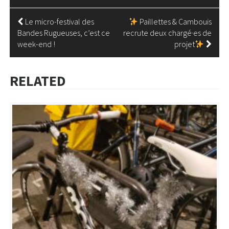
NAVIGATION
Le micro-festival des
Paillettes & Cambouis
Bandes Rugueuses, c’est ce
recrute deux chargé·es de
DE
week-end !
projet
L’ARTICLE
RELATED