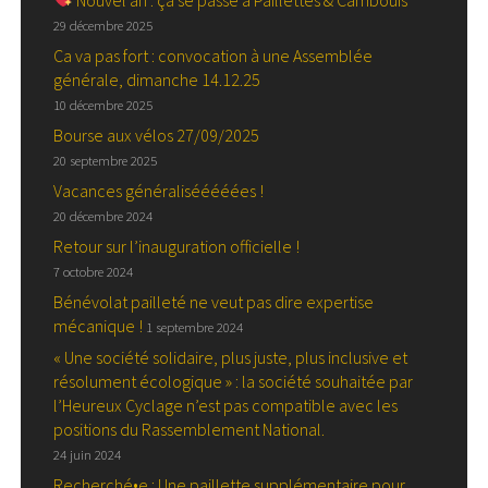
29 décembre 2025
Ca va pas fort : convocation à une Assemblée
générale, dimanche 14.12.25
10 décembre 2025
Bourse aux vélos 27/09/2025
20 septembre 2025
Vacances généralisééééées !
20 décembre 2024
Retour sur l’inauguration officielle !
7 octobre 2024
Bénévolat pailleté ne veut pas dire expertise
mécanique !
1 septembre 2024
« Une société solidaire, plus juste, plus inclusive et
résolument écologique » : la société souhaitée par
l’Heureux Cyclage n’est pas compatible avec les
positions du Rassemblement National.
24 juin 2024
Recherché•e : Une paillette supplémentaire pour