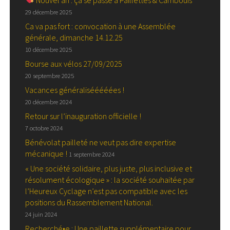
29 décembre 2025
Ca va pas fort : convocation à une Assemblée
générale, dimanche 14.12.25
10 décembre 2025
Bourse aux vélos 27/09/2025
20 septembre 2025
Vacances généralisééééées !
20 décembre 2024
Retour sur l’inauguration officielle !
7 octobre 2024
Bénévolat pailleté ne veut pas dire expertise
mécanique !
1 septembre 2024
« Une société solidaire, plus juste, plus inclusive et
résolument écologique » : la société souhaitée par
l’Heureux Cyclage n’est pas compatible avec les
positions du Rassemblement National.
24 juin 2024
Recherché•e : Une paillette supplémentaire pour