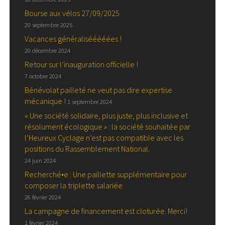
Bourse aux vélos 27/09/2025
20 septembre 2025
Vacances généralisééééées !
20 décembre 2024
Retour sur l’inauguration officielle !
7 octobre 2024
Bénévolat pailleté ne veut pas dire expertise
mécanique !
1 septembre 2024
« Une société solidaire, plus juste, plus inclusive et
résolument écologique » : la société souhaitée par
l’Heureux Cyclage n’est pas compatible avec les
positions du Rassemblement National.
24 juin 2024
Recherché•e : Une paillette supplémentaire pour
composer la triplette salariée
26 février 2024
La campagne de financement est cloturée. Merci!
1 février 2024