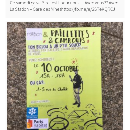
Ce samedi ça va être festif pour nous… Avec vous ?? Avec
La Station – Gare des Mineshttps://fb.me/e/2STeKQRCJ