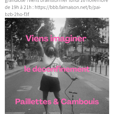
de 19h à 21h : https://bbb.faimaison.net/b/pai-
bzb-2ho-f3f