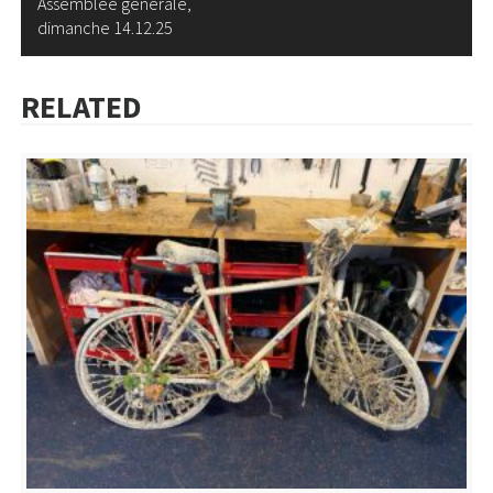
DE
Assemblée générale,
dimanche 14.12.25
L’ARTICLE
RELATED