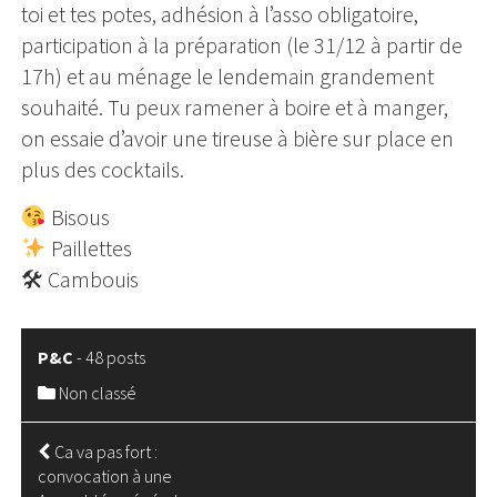
toi et tes potes, adhésion à l’asso obligatoire,
participation à la préparation (le 31/12 à partir de
17h) et au ménage le lendemain grandement
souhaité. Tu peux ramener à boire et à manger,
on essaie d’avoir une tireuse à bière sur place en
plus des cocktails.
Bisous
Paillettes
🛠 Cambouis
P&C
-
48 posts
Non classé
NAVIGATION
Ca va pas fort :
convocation à une